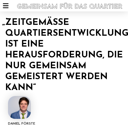
„
ZEITGEMÄSSE Q
UARTIERSENTWICKLUNG 
ST EINE H
ERAUSFORDERUNG, DIE N
UR GEMEINSAM G
EMEISTERT WERDEN K
ANN“
DANIEL FÖRSTE